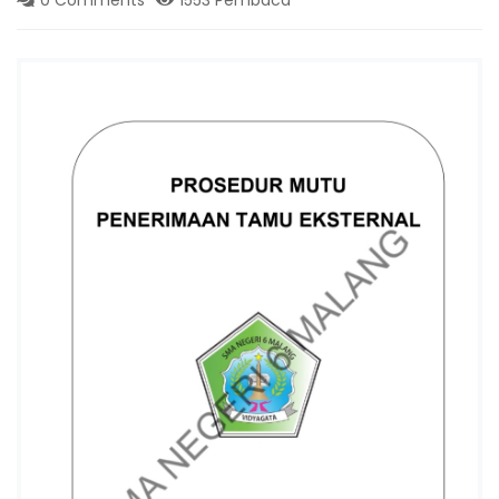
I
6
K
O
T
A
M
A