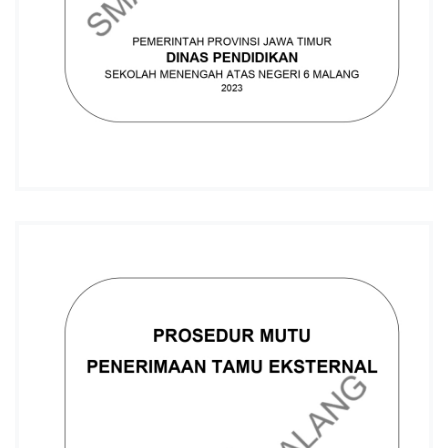
L
A
N
G