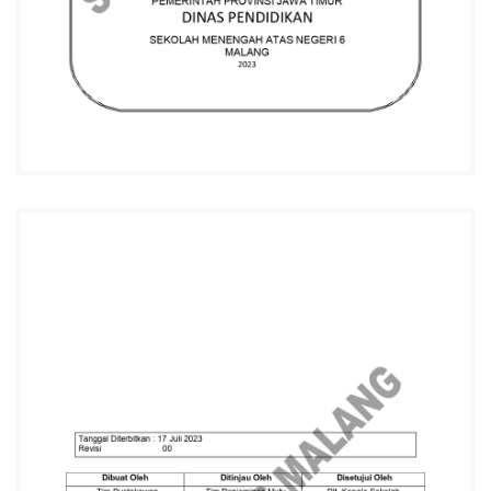
L
A
N
G