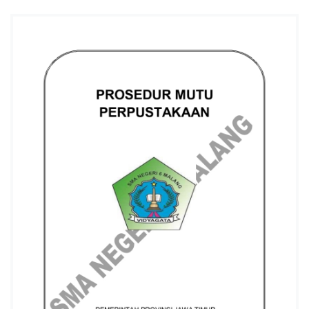
I
6
K
O
T
A
M
A