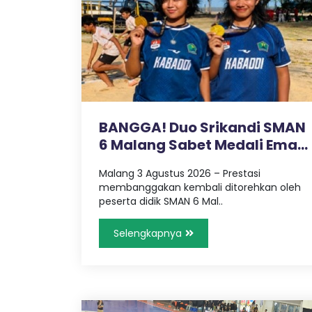
R
I
6
K
BANGGA! Duo Srikandi SMAN
6 Malang Sabet Medali Emas
O
Ke..
Malang 3 Agustus 2026 – Prestasi
T
membanggakan kembali ditorehkan oleh
peserta didik SMAN 6 Mal..
A
Selengkapnya
M