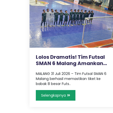
A
L
A
N
G
Lolos Dramatis! Tim Futsal
SMAN 6 Malang Amankan
Tempat..
MALANG 31 Juli 2026 – Tim Futsal SMAN 6
Malang berhasil memastikan tiket ke
babak 8 besar Futs..
Selengkapnya