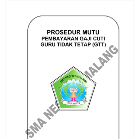
I
6
K
O
T
A
M
A