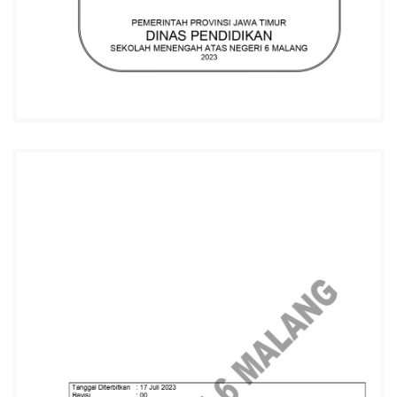
L
A
N
G