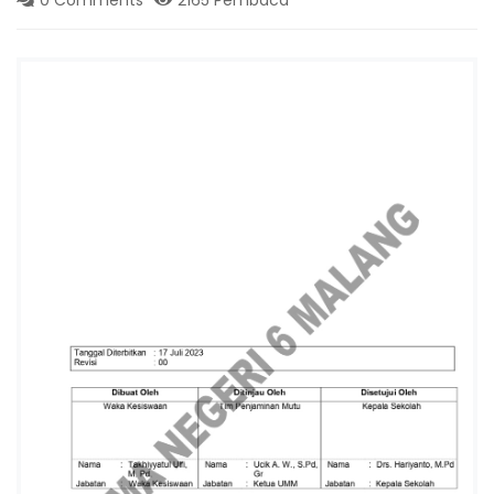
I
6
K
O
T
A
M
A