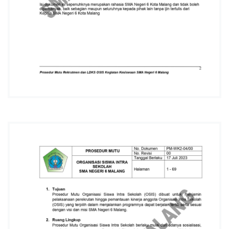
L
A
N
G