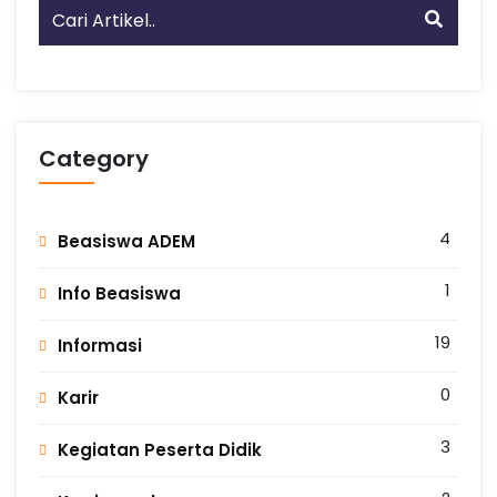
I
6
K
Category
O
4
Beasiswa ADEM
T
1
Info Beasiswa
A
19
Informasi
0
M
Karir
3
Kegiatan Peserta Didik
A