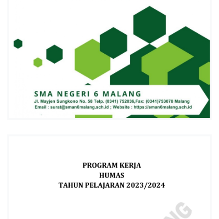
L
A
N
G