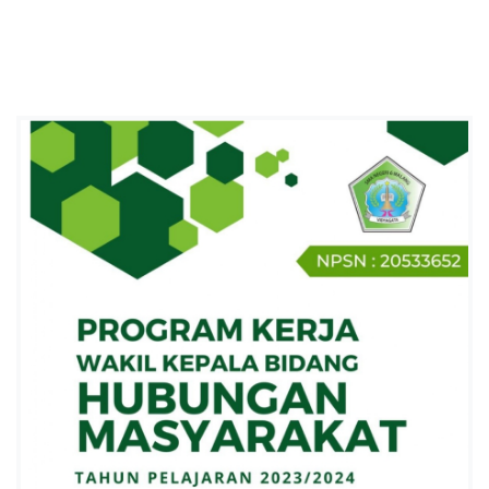
I
6
K
O
T
A
M
A