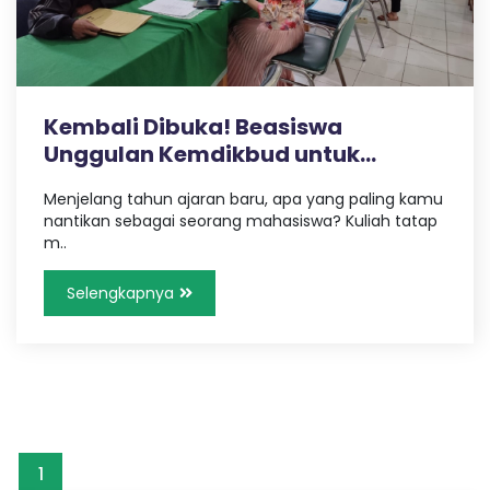
I
6
Kembali Dibuka! Beasiswa
K
Unggulan Kemdikbud untuk
Mahas..
Menjelang tahun ajaran baru, apa yang paling kamu
O
nantikan sebagai seorang mahasiswa? Kuliah tatap
m..
T
Selengkapnya
A
M
A
1