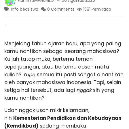
Admin SMAN6MLG
06 Agustus 2026
I
Info beasiswa
0 Comments
1591 Pembaca
6
K
Menjelang tahun ajaran baru, apa yang paling
kamu nantikan sebagai seorang mahasiswa?
O
Kuliah tatap muka, bertemu teman
seperjuangan, atau bertemu dosen mata
T
kuliah?
Yups
, semua itu pasti sangat dinantikan
oleh banyak mahasiswa Indonesia. Tapi, selain
A
ketiga hal tersebut, ada lagi
nggak
sih yang
kamu nantikan?
M
Udah nggak usah mikir kelamaan,
nih
Kementerian Pendidikan dan Kebudayaan
A
(Kemdikbud)
sedang membuka