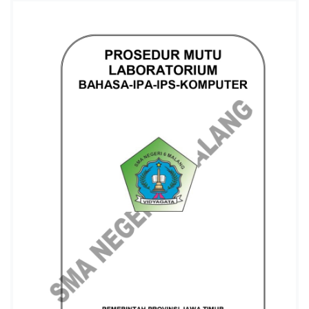
I
6
K
O
T
A
M
A