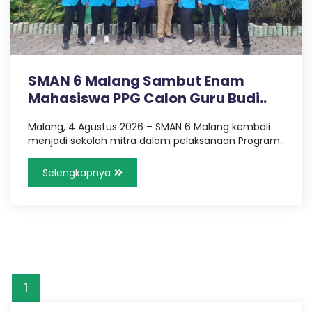
I
6
SMAN 6 Malang Sambut Enam
K
Mahasiswa PPG Calon Guru Budi..
Malang, 4 Agustus 2026 – SMAN 6 Malang kembali
O
menjadi sekolah mitra dalam pelaksanaan Program..
T
Selengkapnya
A
M
A
1