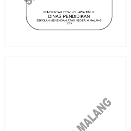
L
A
N
G