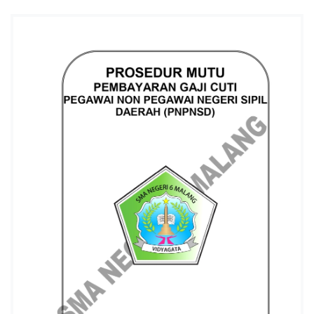
I
6
K
O
T
A
M
A