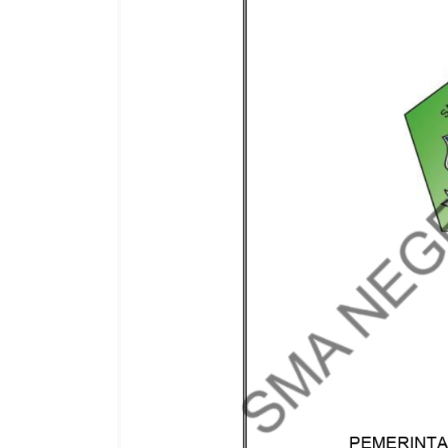
A
L
A
N
G