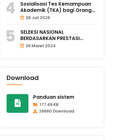
Sosialisasi Tes Kemampuan
Akademik (TKA) bagi Orang
Tua..
28 Juli 2026
SELEKSI NASIONAL
BERDASARKAN PRESTASI
(SNBP) 2024
26 Maret 2024
Download
Panduan sistem
177.49 KB
26660 Download