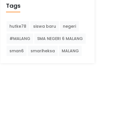
Tags
hutke78
siswa baru
negeri
#MALANG
SMA NEGERI 6 MALANG
sman6
smariheksa
MALANG