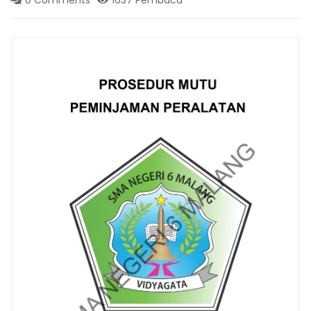
I
6
K
O
T
A
M
A