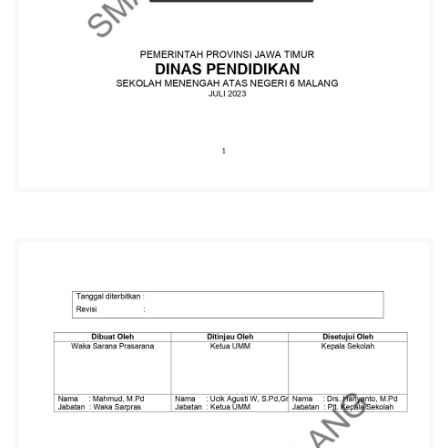
L
A
N
G