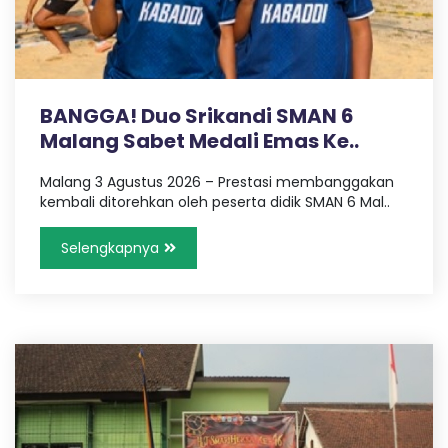
I
6
BANGGA! Duo Srikandi SMAN 6
K
Malang Sabet Medali Emas Ke..
Malang 3 Agustus 2026 – Prestasi membanggakan
O
kembali ditorehkan oleh peserta didik SMAN 6 Mal..
T
Selengkapnya
A
M
A