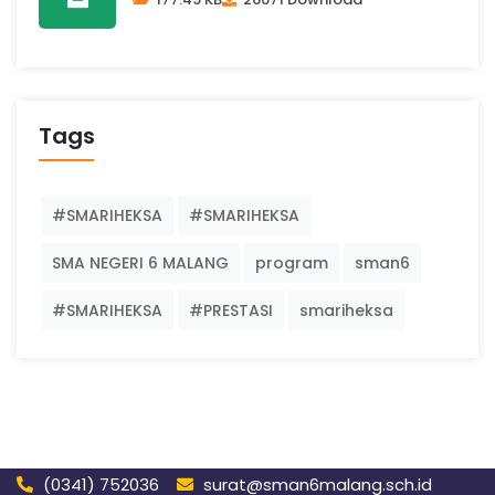
Tags
#SMARIHEKSA
#SMARIHEKSA
SMA NEGERI 6 MALANG
program
sman6
#SMARIHEKSA
#PRESTASI
smariheksa
(0341) 752036
surat@sman6malang.sch.id