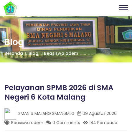
S
Pelayanan
S
SPMB
M
2026 di
A
M
SMA
N
Negeri 6
E
Kota
G
A
Malang |
E
Blog
SMA
R
NEGERI 6
I
N
Beranda
Blog
Beasiswa adem
KOTA
6
MALANG
K
O
E
T
A
Pelayanan SPMB 2026 di SMA
G
M
A
Negeri 6 Kota Malang
L
E
A
N
SMAN 6 MALANG SMAN6MLG
09 Agustus 2026
G
R
Beasiswa adem
0 Comments
184 Pembaca