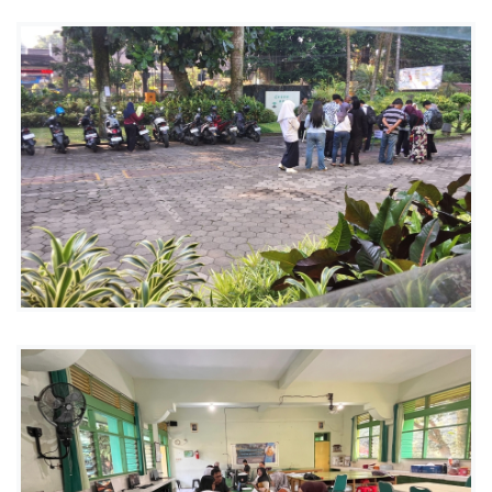
I
6
K
O
T
A
M
A